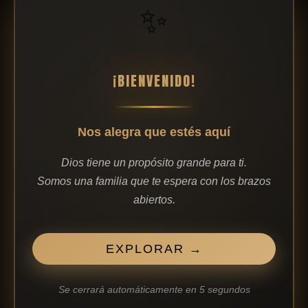
✨
será una bendición para alguien más.
Tu Nombre
(opcional — será "Anónimo" si lo dejas
¡BIENVENIDO!
vacío)
Nos alegra que estés aquí
¿De qué país nos visitas?
*
Dios tiene un propósito grande para ti.
Somos una familia que te espera con los brazos
Tu Mensaje de Fe
abiertos.
*
EXPLORAR →
Se cerrará automáticamente en
4
segundos