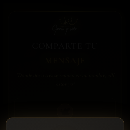
COMPARTE TU
MENSAJE
"Donde dos o tres se reúnen en mi nombre, allí
estoy yo"
🕊️
Comunidad Gracia y Vida
Este es un espacio de respeto y fe. Tu mensaje