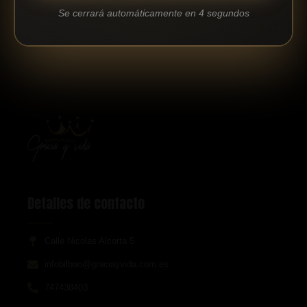
Ver Detalles Del Evento
Se cerrará automáticamente en
4
segundos
Detalles de contacto
Calle Nicolas Alcorta 5
infobilbao@graciayvida.com.es
747438403