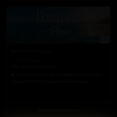
share
Bautizos en la playa
Sede CGV Bilbao
Sáb, agosto 8, 2026 11:05
🌊 ¡Da el paso de fe y declara públicamente tu nueva
vida en Cristo! ✝️ El bautismo es mucho más…
Ver Detalles Del Evento