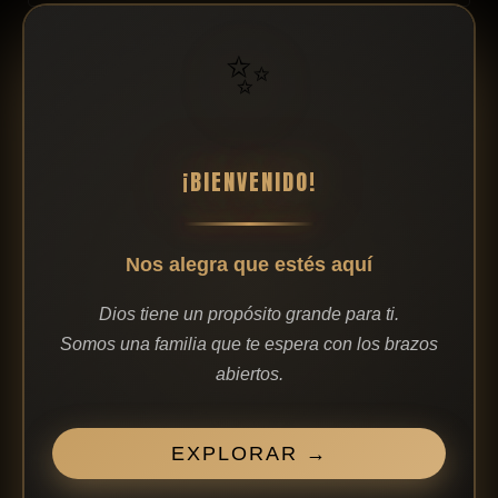
✨
¡BIENVENIDO!
share
Matrimonios cena para dos
Nos alegra que estés aquí
Sede CGV Bilbao
Sáb, agosto 15, 2026 19:00
Dios tiene un propósito grande para ti.
💍 Reinando en el Matrimonio | Cena para Dos 💛 Dios
Somos una familia que te espera con los brazos
diseñó el matrimonio para reflejar Su amor, Su gracia…
abiertos.
EXPLORAR →