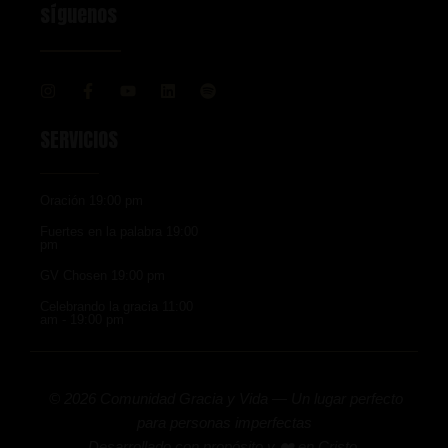
síguenos
I
F
Y
L
S
n
a
o
i
p
s
c
u
n
o
t
e
t
k
t
SERVICIOS
a
b
u
e
i
g
o
b
d
f
r
o
e
i
y
a
k
n
Oración 19:00 pm
m
-
f
Fuertes en la palabra 19:00
pm
GV Chosen 19:00 pm
Celebrando la gracia 11:00
am - 19:00 pm
© 2026 Comunidad Gracia y Vida — Un lugar perfecto
para personas imperfectas
Desarrollado con propósito y ❤️ en Cristo.