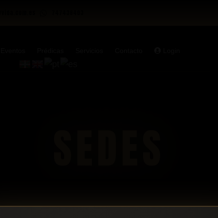
yvida.com.es
747438403
Eventos
Prédicas
Servicios
Contacto
Login
SEDES