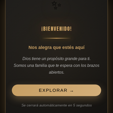
✨
¡BIENVENIDO!
Nos alegra que estés aquí
Detalles de contacto
Dios tiene un propósito grande para ti.
Calle Nicolas Alcorta 5
Somos una familia que te espera con los brazos
abiertos.
infobilbao@graciayvida.com.es
747438403
síguenos
EXPLORAR →
Se cerrará automáticamente en
4
segundos
I
F
Y
L
S
n
a
o
i
p