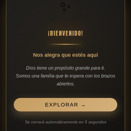
✨
¡BIENVENIDO!
Nos alegra que estés aquí
Detalles de contacto
Dios tiene un propósito grande para ti.
Calle Nicolas Alcorta 5
Somos una familia que te espera con los brazos
abiertos.
infobilbao@graciayvida.com.es
747438403
síguenos
EXPLORAR →
Se cerrará automáticamente en
4
segundos
I
F
Y
L
S
n
a
o
i
p