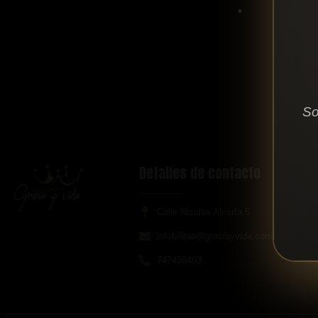
So
Detalles de contacto
Calle Nicolas Alcorta 5
infobilbao@graciayvida.com.es
747438403