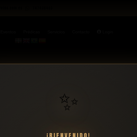
yvida.com.es
747438403
Eventos
Prédicas
Servicios
Contacto
Login
✨
ido encontrar lo que estás buscando. Quizá pued
¡BIENVENIDO!