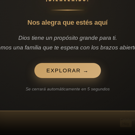
Nos alegra que estés aquí
Dios tiene un propósito grande para ti.
mos una familia que te espera con los brazos abiert
EXPLORAR →
síguenos
SERVI
Se cerrará automáticamente en
4
segundos
Oración
I
F
Y
L
S
n
a
o
i
p
Fuertes 
s
c
u
n
o
t
e
t
k
t
GV Chos
a
b
u
e
i
g
o
b
d
f
Celebran
r
o
e
i
y
Hoy
a
k
n
m
-