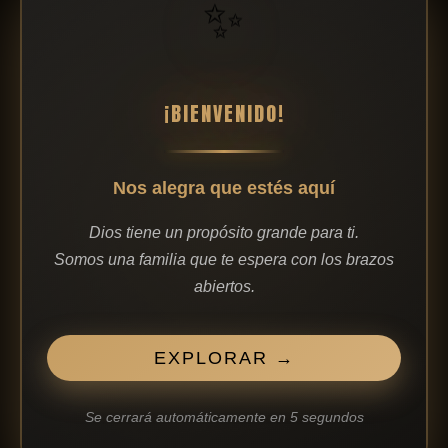
✨
¡BIENVENIDO!
Nos alegra que estés aquí
Detalles de contacto
Dios tiene un propósito grande para ti.
Calle Nicolas Alcorta 5
Somos una familia que te espera con los brazos
abiertos.
infobilbao@graciayvida.com.es
747438403
síguenos
EXPLORAR →
Se cerrará automáticamente en
4
segundos
I
F
Y
L
S
n
a
o
i
p