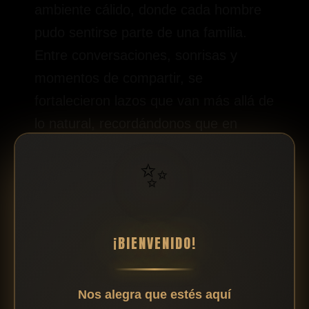
ambiente cálido, donde cada hombre
pudo sentirse parte de una familia.
Entre conversaciones, sonrisas y
momentos de compartir, se
fortalecieron lazos que van más allá de
lo natural, recordándonos que en
Cristo no caminamos solos. Tiempo de
✨
Comunión y Cercanía El devocional
también estuvo marcado por espacios
de compartir, donde no solo se
alimentó el cuerpo, sino también el
¡BIENVENIDO!
corazón. En medio de cada
conversación, Dios obraba de manera
Nos alegra que estés aquí
sencilla pero poderosa, alineando