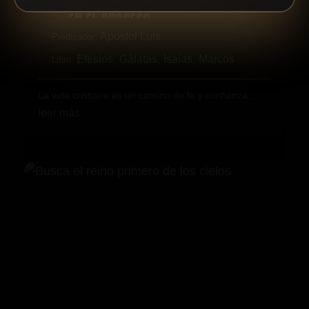
DISTRAIGAS, NO TE DETENGAS
EN EL PROCESO
Apostol Luis
Predicador:
Efesios
Gálatas
Isaías
Marcos
Libro:
,
,
,
La vida cristiana es un camino de fe y confianza…
leer más