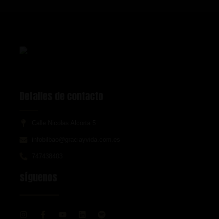
Detalles de contacto
Calle Nicolas Alcorta 5
infobilbao@graciayvida.com.es
747438403
síguenos
I
F
Y
L
S
n
a
o
i
p