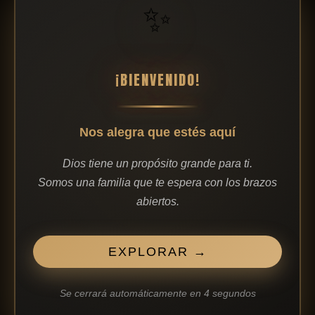
✨
pero…
¡BIENVENIDO!
Nos alegra que estés aquí
Dios tiene un propósito grande para ti.
Somos una familia que te espera con los brazos
abiertos.
1 julio, 2026
El año del propósito
La serie:
EXPLORAR →
NO TE RINDAS, NO TE
Se cerrará automáticamente en
4
segundos