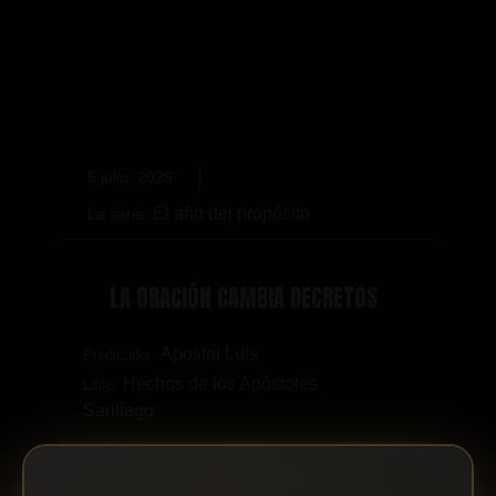
5 julio, 2026
El año del propósito
La serie:
LA ORACIÓN CAMBIA DECRETOS
Apostol Luis
Predicador:
Hechos de los Apóstoles
Libro:
,
Santiago
“El decreto puede haber sido liberado en la tierra,
leer más