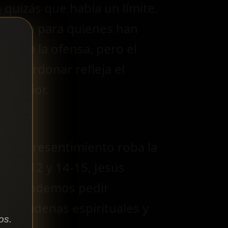
quizás que había un límite.
de vida para quienes han
 viva la ofensa, pero el
 a perdonar refleja el
interior.
o. El resentimiento roba la
eo 6:12 y 14-15, Jesús
 No podemos pedir
pe cadenas espirituales y
os.