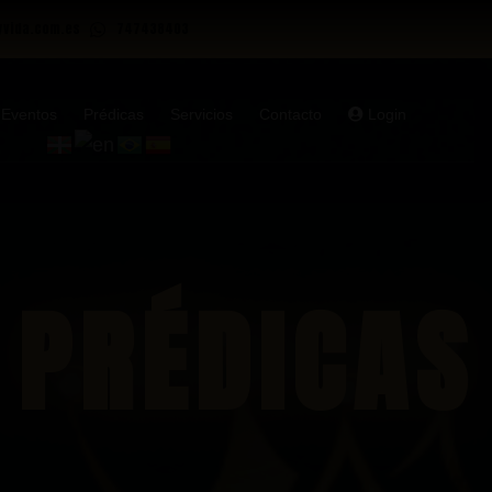
yvida.com.es
747438403
Eventos
Prédicas
Servicios
Contacto
Login