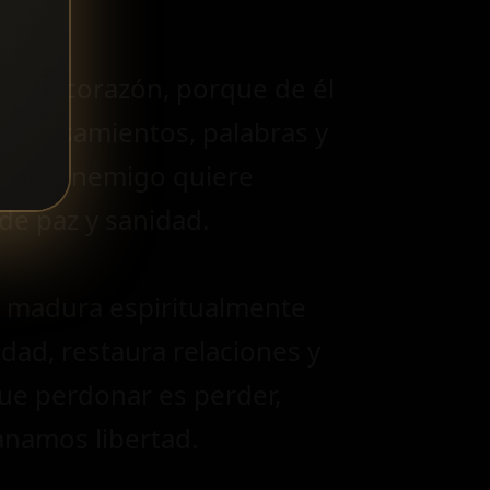
stro corazón, porque de él
r pensamientos, palabras y
or. El enemigo quiere
 de paz y sanidad.
a madura espiritualmente
dad, restaura relaciones y
ue perdonar es perder,
namos libertad.