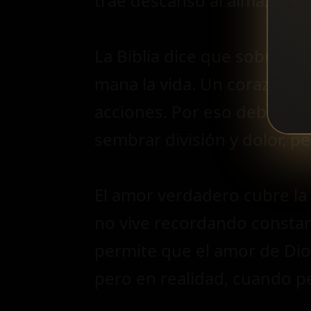
trae descanso al alma.
La Biblia dice que sobre t
mana la vida. Un corazón l
acciones. Por eso debemos p
sembrar división y dolor, p
El amor verdadero cubre la
no vive recordando constan
permite que el amor de Dio
pero en realidad, cuando 