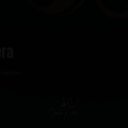
era
roverbios