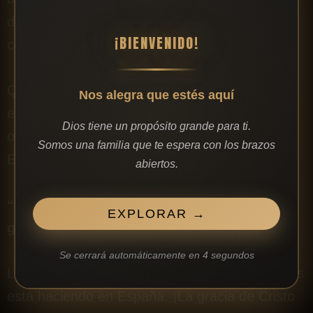
de impartición, crecimiento y profunda
¡BIENVENIDO!
comunión en la presencia de Dios.
Que esta visita sea un tiempo donde podamos
Nos alegra que estés aquí
experimentar juntos la bondad del Padre, la
Dios tiene un propósito grande para ti.
obra perfecta de Cristo y la guía constante del
Somos una familia que te espera con los brazos
Espíritu Santo.
abiertos.
“Porque de su plenitud tomamos todos, y
EXPLORAR →
gracia sobre gracia.” (Juan 1:16)
Se cerrará automáticamente en
3
segundos
Les esperamos para celebrar juntos lo que Dios
está haciendo en España. ¡La gracia de Cristo