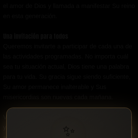
el amor de Dios y llamada a manifestar Su reino
en esta generación.
Una invitación para todos
Queremos invitarte a participar de cada una de
las actividades programadas. No importa cuál
sea tu situación actual, Dios tiene una palabra
para tu vida. Su gracia sigue siendo suficiente,
Su amor permanece inalterable y Sus
misericordias son nuevas cada mañana.
Ven con expectativa, con un corazón dispuesto
✨
y con la certeza de que el Señor siempre honra
a quienes le buscan. Creemos que serán días