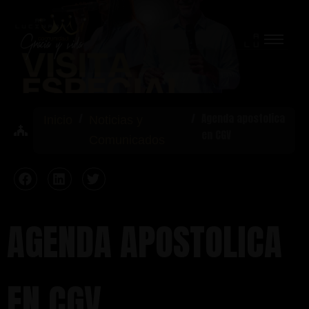
Ir
al
contenido
/
/
Agenda apostolica
Inicio
Noticias y
en CGV
Comunicados
AGENDA APOSTOLICA
EN CGV