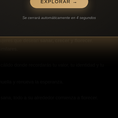
EXPLORAR →
Se cerrará automáticamente en
3
segundos
 detenerte, respirar y reencontrarte con lo que Dios
ujeres que desean
sanar, crecer y florecer
,
imilares.
álido donde recordarás tu valor, tu identidad y tu
huella y renueva la esperanza.
sana, todo a su alrededor comienza a florecer.