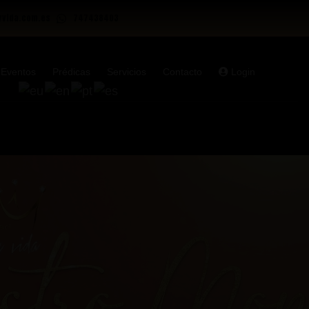
yvida.com.es
747438403
Eventos
Prédicas
Servicios
Contacto
Login