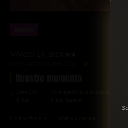
Mujeres
MARZO 14, 2026
19:00
HASTA
MARZO 14, 2026, 21:00
2h
Nuestro momento
Sede CGV
Comunidad Cristiana Gracia y Vida, Ce
Bilbao
Bilbao, España
So
Organizado por
Ministerio Pastoral