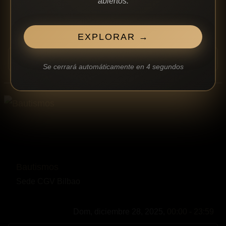
abiertos.
Dom, diciembre 21, 2025,
19:30 - 20:20
EXPLORAR →
confirmation_number
Gratis
Ver Detalles Del Evento
Se cerrará automáticamente en
4
segundos
Bautismos
Sede CGV Bilbao
Dom, diciembre 28, 2025,
00:00 - 23:59