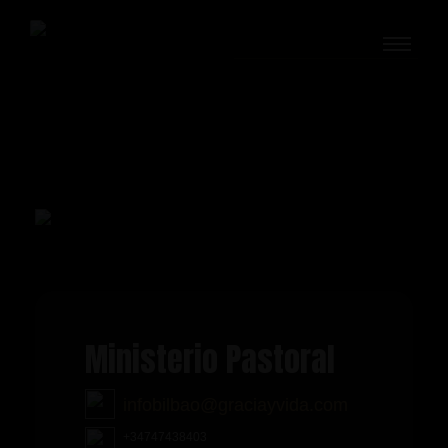
Ir
al
contenido
Ministerio Pastoral
infobilbao@graciayvida.com
+34747438403