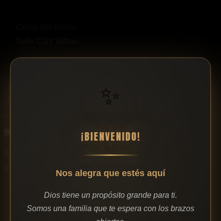
Cena del señor
Sede CGV Bilbao
Dom, diciembre 14, 2025,
11:00
✨
Ver Detalles Del Evento
¡BIENVENIDO!
Nos alegra que estés aquí
Dios tiene un propósito grande para ti.
Un cuento real el musical
Somos una familia que te espera con los brazos
Sede CGV Bilbao