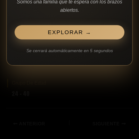
edificar matrimonios firmes, saludables y
Somos una familia que te espera con los brazos
abiertos.
guiados por el Señor.
EXPLORAR →
ESCANEAR EL CÓDIGO QR
Se cerrará automáticamente en
4
segundos
Grupo De Edad
24 - 40
ANTERIOR
SIGUIENTE